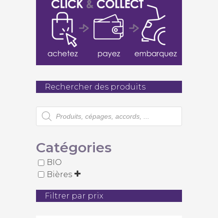
Rechercher des produits
Recherche
de
produits
Catégories
BIO
Bières
Filtrer par prix