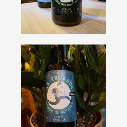
Brasserie des Maltfaiteurs « Malt
Capone » Porter
€
4,00
Brasserie des Maltfaiteurs « La
Truande » Amber Ale
€
3,50