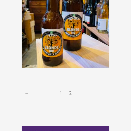
Brasserie de la Plaine « Blonde »
€
3,50
←
1
2