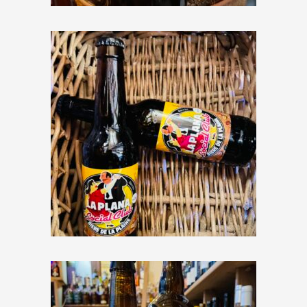
Brasserie de la Plaine « Plana
Social Club » Sweet Stout au
café
€
3,60