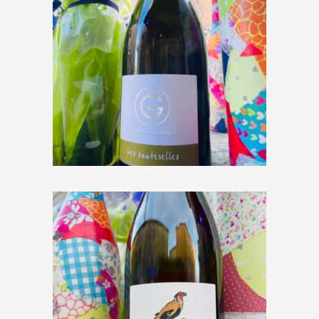
Lionel Gosseaume « Les
sauterelles » 2020 – 150 cl
€
18,40