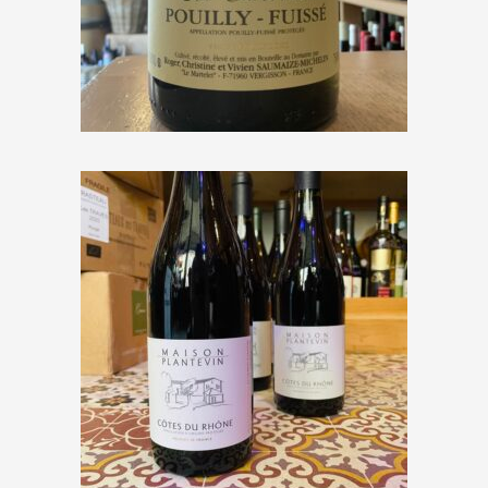
Domaine Saumaize-Michelin
« Clos Sur la Roche » 2019
€
27,40
Maison Plantevin « Côtes du
Rhône » 2020
€
6,00