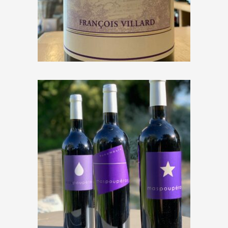
François Villard « Le Grand
Vallon » 2016
€
41,00
Mas Poupéras « Funambule »
2023
€
11,50