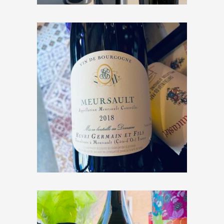
Henri Germain et Fils
« Meursault » 2018
€
48,00