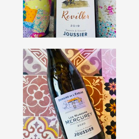
Domaine de l’Évêché « Reviller »
2019
€
15,50
Domaine de l’Évêché « Les
Murgers » 2020
€
26,60