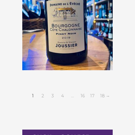
Domaine de l’Évêché
« Bourgogne Côte
Chalonnaise » 2019
€
13,00
→
1
2
3
4
…
16
17
18