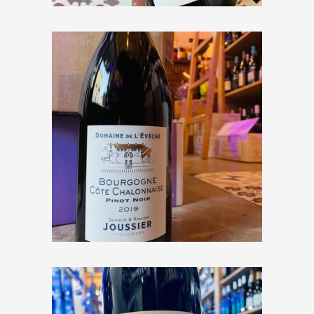
Domaine de l’Évêché
« Bourgogne Côte
Chalonnaise » 2019 – 150 cl
€
34,00