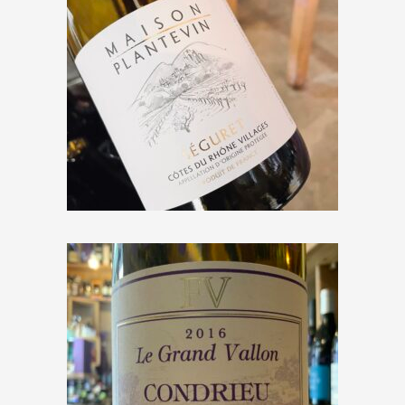
Maison Plantevin « Séguret »
2020
€
10,00