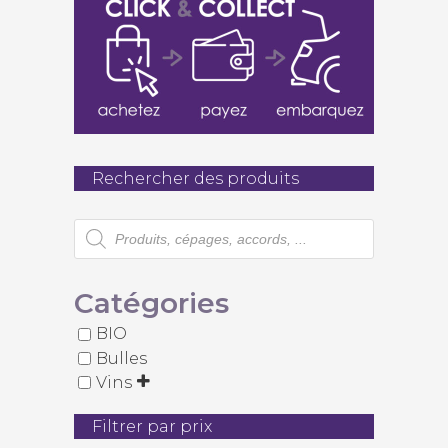
Rechercher des produits
Recherche
de
produits
Catégories
BIO
Bulles
Vins
Filtrer par prix