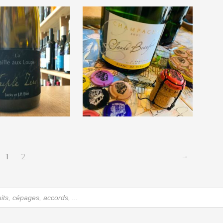
€
60,00
€
46,00
e de la Taille
Claude Beaufort
oups « Triple
« Blanc de Blancs »
Zéro »
Grand Cru
€
23,30
€
28,00
→
1
2
he