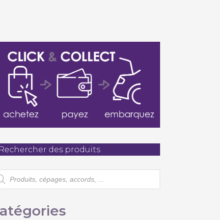
té
Rechercher des produits
cherche
oduits
atégories