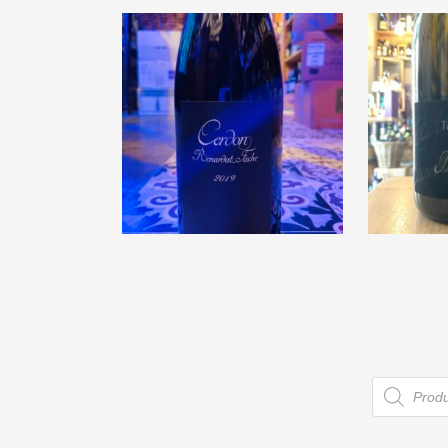
€
18,00
Domain
Renardat Fache
aux L
« Cerdon » 2019
€
15,00
Recherc
de
produits