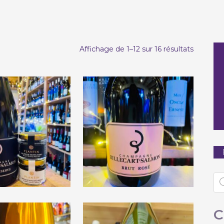
Trié
Affichage de 1–12 sur 16 résultats
par
populari
ecart-Salmon
Billecart-Salmon
ut Réserve »
« Brut Rosé »
Re
de
pr
€
48,00
€
69,00
C