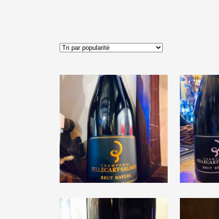
Billecart-Salmon
Bill
« Brut Nature »
« Br
€
51,00