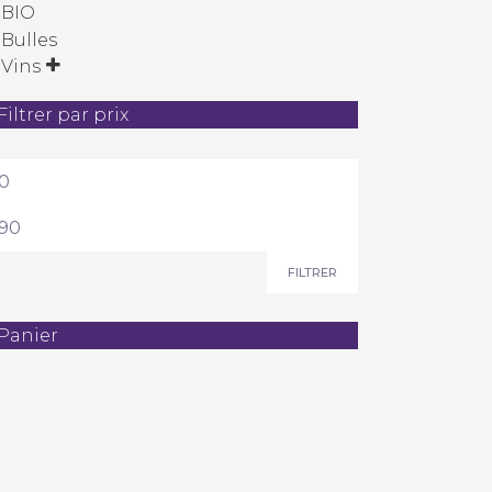
BIO
Bulles
Vins
Filtrer par prix
ix
in
ix
ax
FILTRER
Panier