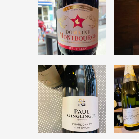
Domaine de
Le p’t
Montbourgeau
« Cidr
« Crémant du Jura »
€
15,50
Paul Ginglinger
Clau
« Chardonnay Brut
« Bla
Nature » 2016
Grand