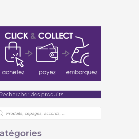
té
Rechercher des produits
cherche
oduits
atégories