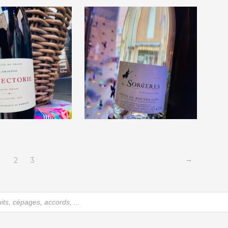
€
32,50
€
32,50
aine de la
Domaine du Clos des
e « L’Oriental »
Fées » Les Sorcières »
2019
2020
€
21,50
€
14,50
→
1
2
3
he