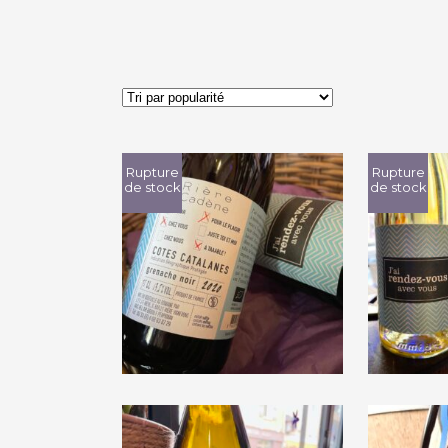
Rupture
Rupture
de stock
de stock
Domaine Rière
Dom
Cadène « J’ai Rendez-
Cadène
Vous avec vous » 2020
Vous a
€
9,50