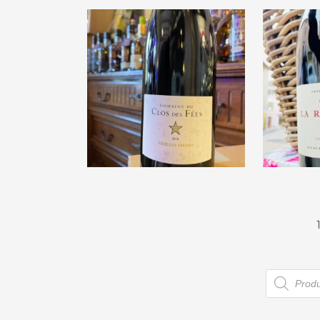
€
32,50
Domaine du Clos des
Dom
Fées « Vieilles vignes »
Rectori
2018
€
28,00
Recherc
de
produits