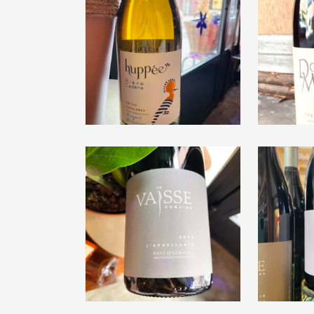
D
Domaine Rière
M
Cadène « Huppée »
« Terra
2020
€
10,00
Domaine Vaïsse
Dom
« L’Aphyllante » 2018
« Pi