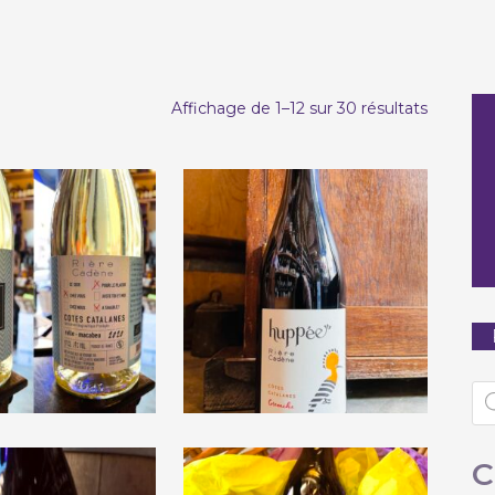
Trié
Affichage de 1–12 sur 30 résultats
par
populari
aine Rière
Domaine Rière
 « J’ai Rendez-
Cadène « Huppée »
vec vous » 2020
2020
Re
de
pr
€
9,50
€
10,00
C