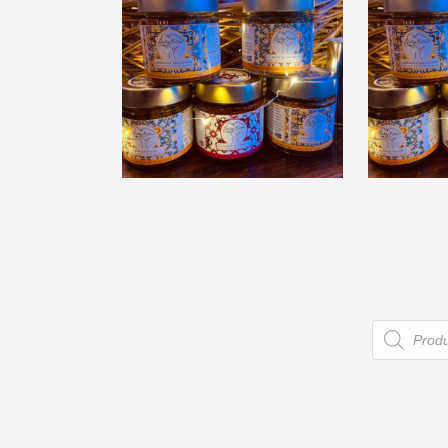
Gaetano Butera
Gae
« Patè di Olive »
« Capo
€
9,00
Recherc
de
produits