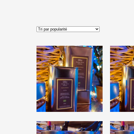
Gaetano Butera
Gae
« Olio »
€
28,00