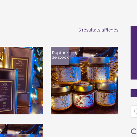
Trié
5 résultats affichés
par
populari
Rupture
de stock
Gaetano Butera
tano Butera
« Piccantino di
« Olio »
Pomodoro »
Re
de
pr
€
12,00
€
10,00
C