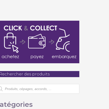
té
Rechercher des produits
cherche
oduits
atégories