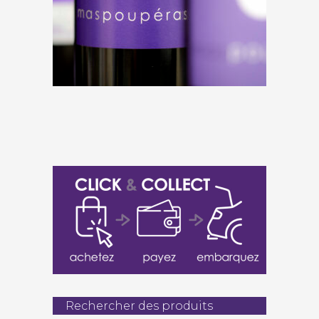
Mas Poupéras « STÀR » 2022
€
15,00
Rechercher des produits