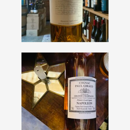
ABK6 « Cognac VSOP »
€
57,00
Paul Giraud « Cognac
Napoléon »