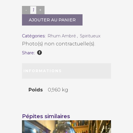
Ferroni
"Brut
AJOUTER AU PANIER
de
fût
Catégories:
Rhum Ambré
,
Spiritueux
Barbade"
Photo(s) non contractuelle(s).
2009
Share:
quantity
INFORMATIONS
COMPLÉMENTAIRES
Poids
0,960 kg
Pépites similaires