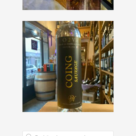
€
73,00
Distillerie Nicoleau « O 2 Vie
Coing Sauvage »
€
42,50
Recherche