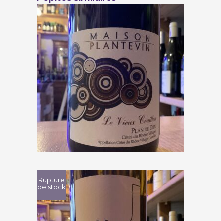
Maison Plantevin « Le Vieux
Couillon » 2019
€
10,00
Rupture
de stock