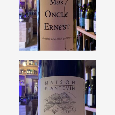
Mas Oncle Ernest « Les safres de
mon enfance » 2020
€
10,10
Maison Plantevin « Séguret »