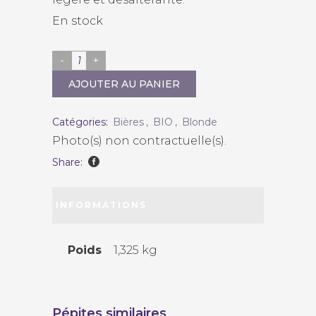
En stock
Brasserie
de
AJOUTER AU PANIER
la
Plaine
Catégories:
Bières
,
BIO
,
Blonde
"Blonde"
Photo(s) non contractuelle(s).
quantity
Share:
INFORMATIONS
COMPLÉMENTAIRES
Poids
1,325 kg
Pépites similaires