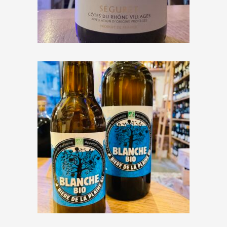
2020
€
10,00
Brasserie de la Plaine
« Blanche »
€
7,00