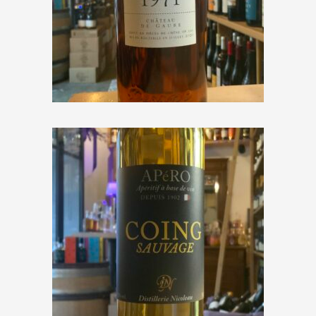
Darroze « Bas-Armagnac » 1971
€
184,00
Distillerie Nicoleau « APéRO
Coing Sauvage »