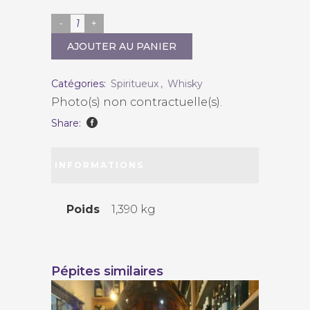
The
Dalmore
AJOUTER AU PANIER
"12
ans"
Catégories:
Spiritueux
,
Whisky
quantity
Photo(s) non contractuelle(s).
Share:
INFORMATIONS
COMPLÉMENTAIRES
Poids
1,390 kg
Pépites similaires