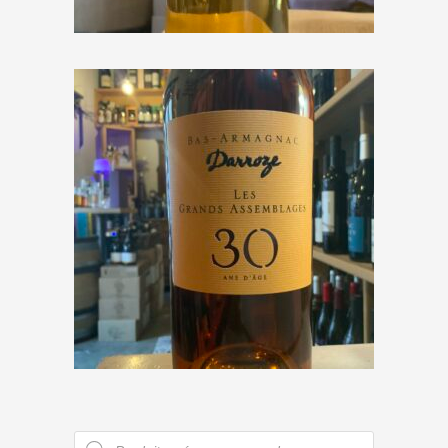
€
25,00
Darroze « Bas-Armagnacs 30
ans »
€
92,00
Recherche