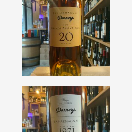
Darroze « Bas-Armagnac 20
ans »
€
68,50