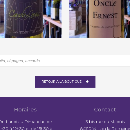
Mas Oncle Ernest « Le
Mas Mudigliza « Cauda
safres de mon enfance
Louis » 2017
2020
€
18,00
€
10,10
he
RETOUR À LA BOUTIQUE
Horaires
Contact
Du Lundi au Dimanche de
3 bis rue du Maquis
9h30 à 12h30 et de 15h30 à
84110 Vaison la Romain