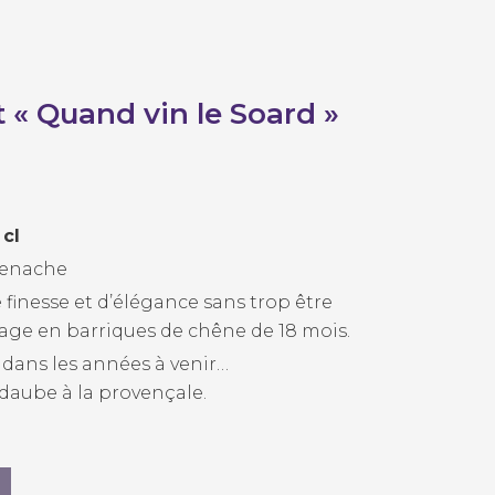
 « Quand vin le Soard »
 cl
renache
finesse et d’élégance sans trop être
age en barriques de chêne de 18 mois.
 dans les années à venir…
aube à la provençale.