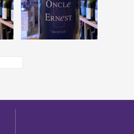
s
Mas Oncle Ernest « Genêt
 »
joli » 2018
€
18,00
e