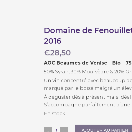
Domaine de Fenouillet
2016
€
28,50
AOC Beaumes de Venise
–
Bio
–
75
50% Syrah, 30% Mourvèdre & 20% G
Un vin concentré avec beaucoup de 
marqué par le boisé malgré un élev
À déguster dès à présent mais idéal
S’accompagne parfaitement d’une d
En stock
AJOUTER AU PANIER
Domaine