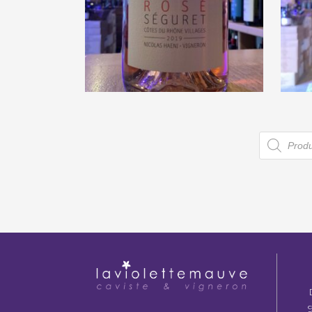
Malmont « Séguret » 2019
€
11,00
Recherc
de
produits