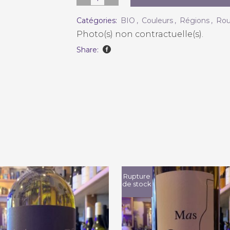
de
Catégories:
BIO
,
Couleurs
,
Régions
,
Ro
Fenouillet
Photo(s) non contractuelle(s).
"Quand
Share:
vin
le
Soard"
2016
quantity
Rupture
de stock