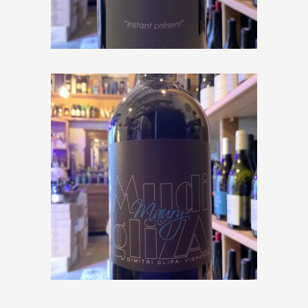
€
8,50
Mas Mudigliza « Maury » 2017
€
18,00