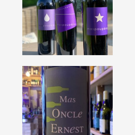
Mas Poupéras « Funambule »
2023
€
11,50
Mas Oncle Ernest « Instant
présent » 2021