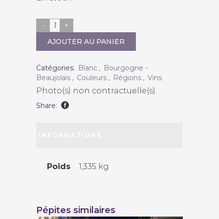
Domaine
Gueguen
AJOUTER AU PANIER
"Bourgogne
Aligoté"
Catégories:
Blanc
,
Bourgogne -
Beaujolais
,
Couleurs
,
Régions
,
Vins
2019
Photo(s) non contractuelle(s).
quantity
Share:
INFORMATIONS
COMPLÉMENTAIRES
Poids
1,335 kg
Pépites similaires