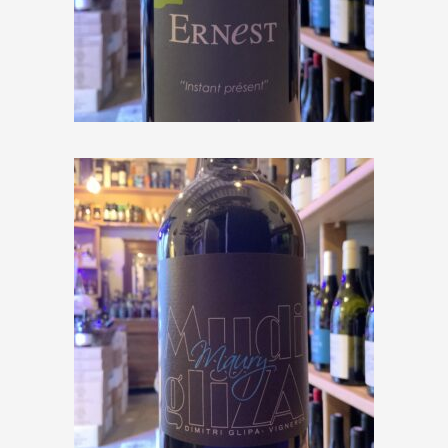
Mas Oncle Ernest « Instant
présent » 2021
€
8,50
Mas Mudigliza « Maury » 2017
€
18,00