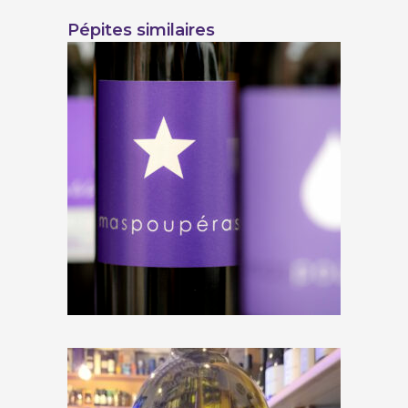
Pépites similaires
Mas Poupéras « STÀR » 2022
€
15,00