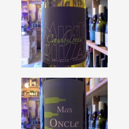
Mas Mudigliza « Cauda Louis »
2017
€
18,00