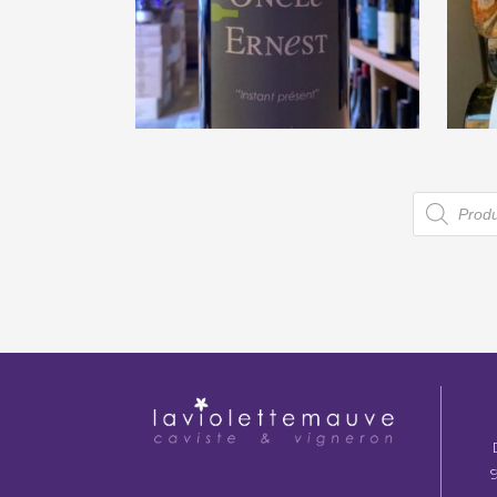
Mas Oncle Ernest « Instant
M
présent » 2021
€
8,50
Recherc
de
produits