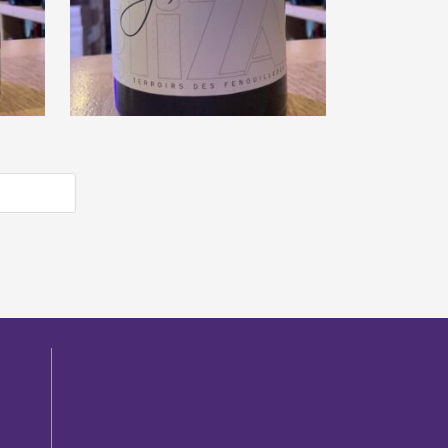
as
Mas Mudigliza
« Symbiosis » 2017
€
23,00
e