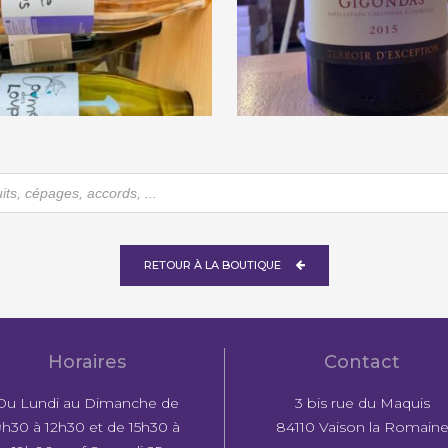
as Mudigliza « Coume
Pierre Amadieu « Le P
des loups » 2023
de l’Aigle » 2016
€
10,90
€
23,00
he
RETOUR À LA BOUTIQUE
Horaires
Contact
Du Lundi au Dimanche de
3 bis rue du Maquis
9h30 à 12h30 et de 15h30 à
84110 Vaison la Romain