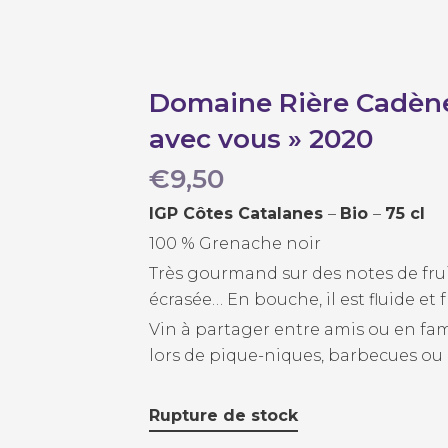
Domaine Rière Cadène
avec vous » 2020
€
9,50
IGP Côtes Catalanes
–
Bio
–
7
5 cl
100 % Grenache noir
Très gourmand sur des notes de fruits
écrasée… En bouche, il est fluide et f
Vin à partager entre amis ou en fami
lors de pique-niques, barbecues ou 
Rupture de stock