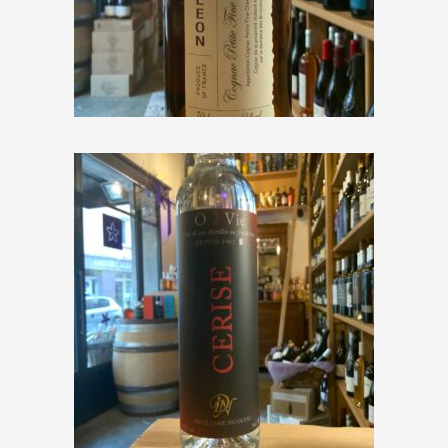
Bertrand Cognac « Cognac
Napoléon »
€
79,00
Distillerie Nicoleau « O 2 Vie
Cerise »
€
42,50