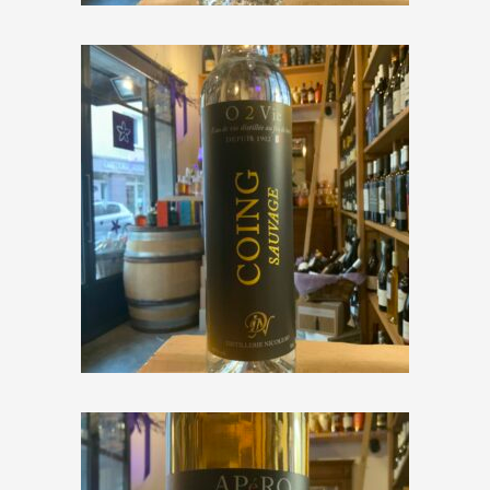
Distillerie Nicoleau « O 2 Vie
Coing Sauvage »
€
42,50