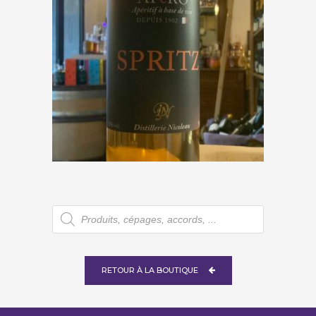
Distillerie Nicoleau « APéRO
Spritz »
€
25,00
Recherche
de
produits
RETOUR À LA BOUTIQUE