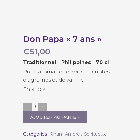
Don Papa « 7 ans »
€
51,00
Traditionnel
–
Philippines
–
70 cl
Profil aromatique doux aux notes
d’agrumes et de vanille.
En stock
Don
Papa
AJOUTER AU PANIER
"7
ans"
Catégories:
Rhum Ambré
,
Spiritueux