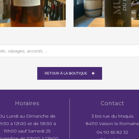
rroze « Bas-Armagnac »
Distillerie Nicoleau « O
1971
Vie Muscat du Ventoux
€
184,00
€
42,50
he
RETOUR À LA BOUTIQUE
Horaires
Contact
Du Lundi au Dimanche de
3 bis rue du Maquis
9h30 à 12h30 et de 15h30 à
84110 Vaison la Romain
19h00 sauf Samedi 25
04 90 65 82 32
écembre de 10h00 à 12h00