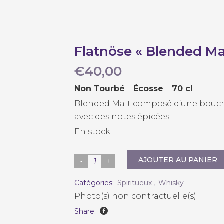
Flatnöse « Blended Ma
€
40,00
Non Tourbé
–
Écosse
–
70 cl
Blended Malt composé d’une bouch
avec des notes épicées.
En stock
AJOUTER AU PANIER
Flatnöse
"Blended
Catégories:
Spiritueux
,
Whisky
Malt"
Photo(s) non contractuelle(s).
quantity
Share: