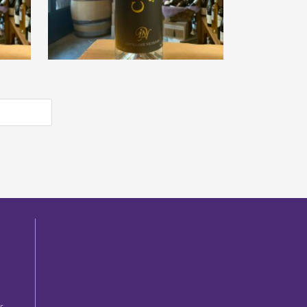
 2
Distillerie Nicoleau « O 2
 »
Vie Coing Sauvage »
€
42,50
e