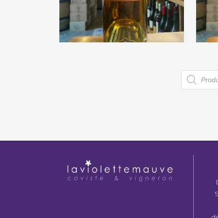
Darroze « Bas-Armagnac 8
Da
ans »
€
41,50
Recherc
de
produits
d