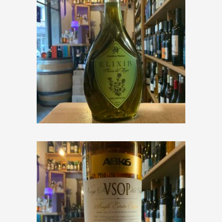
Distillerie Nicoleau « Elixir Fleurs
de Thym »
€
38,00