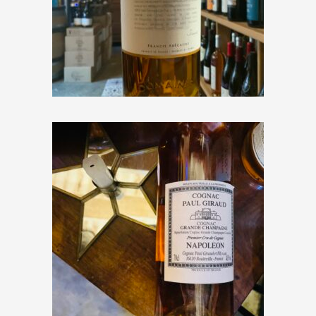
ABK6 « Cognac VSOP »
€
57,00
Paul Giraud « Cognac
Napoléon »