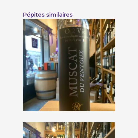
Pépites similaires
Distillerie Nicoleau « O 2 Vie
Muscat du Ventoux »
€
42,50