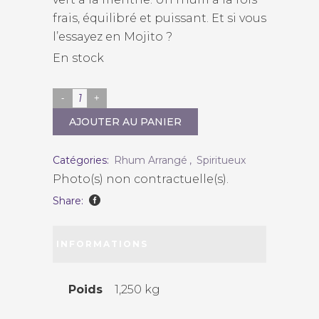
frais, équilibré et puissant. Et si vous
l’essayez en Mojito ?
En stock
La
Fabrique
AJOUTER AU PANIER
de
l'Arrangé
Catégories:
Rhum Arrangé
,
Spiritueux
"Touareg"
Photo(s) non contractuelle(s).
quantity
Share:
INFORMATIONS
COMPLÉMENTAIRES
Poids
1,250 kg