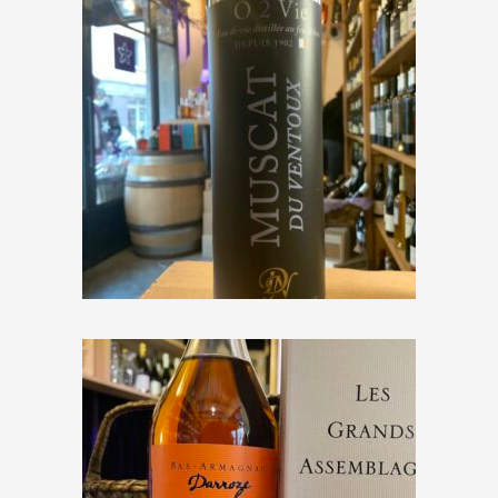
Distillerie Nicoleau « O 2 Vie
Muscat du Ventoux »
€
42,50