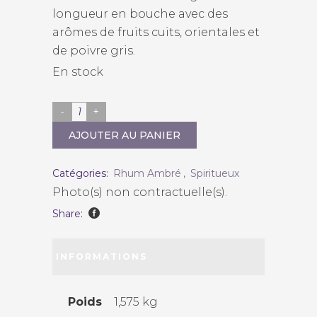
longueur en bouche avec des
arômes de fruits cuits, orientales et
de poivre gris.
En stock
La
Mauny
AJOUTER AU PANIER
XO
quantity
Catégories:
Rhum Ambré
,
Spiritueux
Photo(s) non contractuelle(s).
Share:
INFORMATIONS
COMPLÉMENTAIRES
Poids
1,575 kg