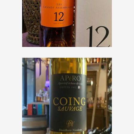
Darroze « Bas-Armagnac 12
ans »
€
52,50
Distillerie Nicoleau « APéRO
Coing Sauvage »