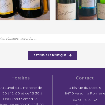
Claude Beaufort
e Blancs » Grand Cru –
« Tradition » Brut – 150
150 cl
€
46,00
€
60,00
he
RETOUR À LA BOUTIQUE
Horaires
Contact
Du Lundi au Dimanche de
3 bis rue du Maquis
9h30 à 12h30 et de 15h30 à
84110 Vaison la Romain
19h00 sauf Samedi 25
04 90 65 82 32
écembre de 10h00 à 12h00