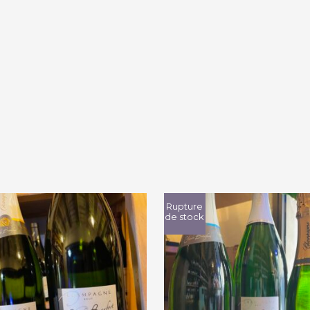
brut"
2020
quantity
Rupture
de stock
laude Beaufort « Blanc