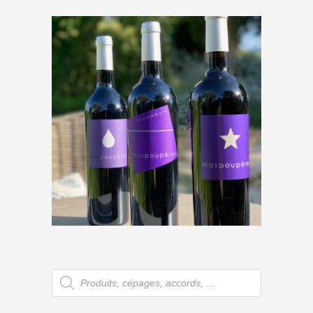
Mas Poupéras « Funambule »
2023
€
11,50
Recherche
de
produits