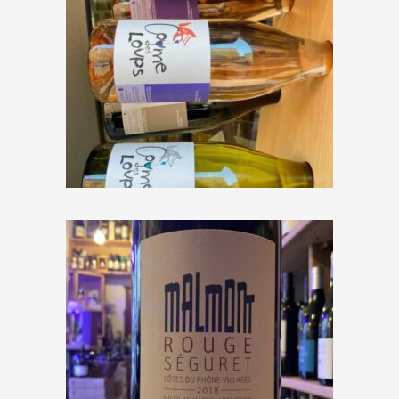
Mas Mudigliza « Coume des
loups » 2023
€
10,90