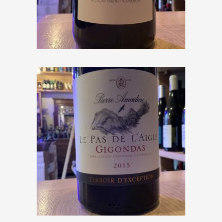
Malmont « Séguret » 2018
€
17,00
Pierre Amadieu « Le Pas de
l’Aigle » 2016
€
23,00