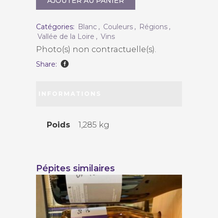
AJOUTER AU PANIER
"Le
Raguenet"
Catégories:
Blanc
,
Couleurs
,
Régions
,
Vallée de la Loire
,
Vins
2016
Photo(s) non contractuelle(s).
quantity
Share:
INFORMATIONS
COMPLÉMENTAIRES
Poids
1,285 kg
Pépites similaires