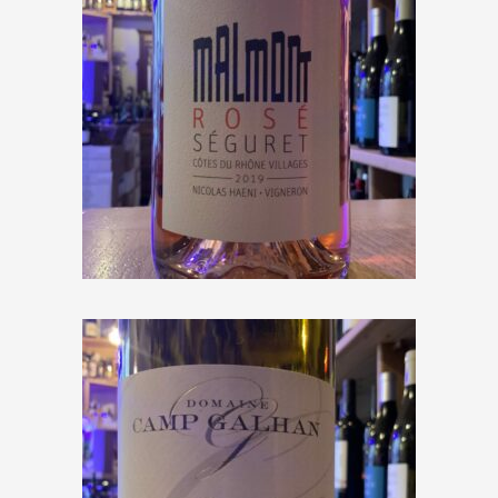
Malmont « Séguret » 2019
€
11,00