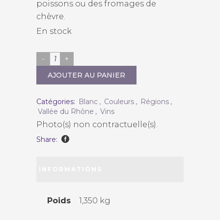
poissons ou des fromages de
chèvre.
En stock
Malmont
"Séguret"
AJOUTER AU PANIER
2019
quantity
Catégories:
Blanc
,
Couleurs
,
Régions
,
Vallée du Rhône
,
Vins
Photo(s) non contractuelle(s).
Share:
INFORMATIONS
COMPLÉMENTAIRES
Poids
1,350 kg