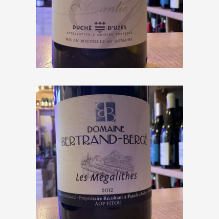
Domaine Camp Galhan
« Amanlie » 2018
€
10,50
Domaine Bertrand Bergé « Les
Mégalithes » 2012