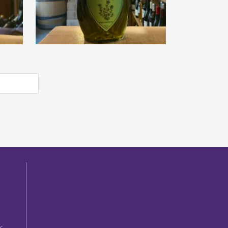
Distillerie Nicoleau « Elixir
e »
Fleurs de Thym »
€
38,00
e