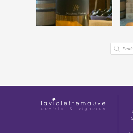
Distillerie Nicoleau
Da
« APéRO Spritz »
€
25,00
Recherc
de
produits
d