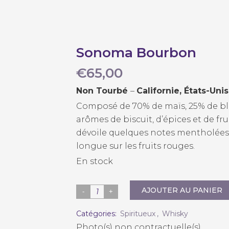
Sonoma Bourbon
€
65,00
Non
Tourbé
–
Californie, États-Unis
Composé de 70% de maïs, 25% de blé &
arômes de biscuit, d’épices et de fr
dévoile quelques notes mentholées e
longue sur les fruits rouges.
En stock
AJOUTER AU PANIER
Sonoma
Bourbon
Catégories:
Spiritueux
,
Whisky
quantity
Photo(s) non contractuelle(s).