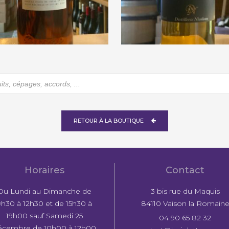
rroze « Bas-Armagnac »
Distillerie Nicoleau
1971
« APéRO Coing Sauvag
€
184,00
€
25,00
he
RETOUR À LA BOUTIQUE
Horaires
Contact
Du Lundi au Dimanche de
3 bis rue du Maquis
9h30 à 12h30 et de 15h30 à
84110 Vaison la Romain
19h00 sauf Samedi 25
04 90 65 82 32
écembre de 10h00 à 12h00