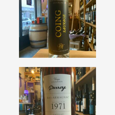
Distillerie Nicoleau « O 2 Vie
Coing Sauvage »
€
42,50