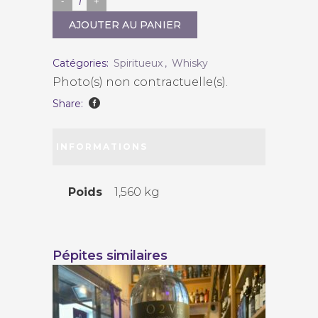
Tomatin
"12
AJOUTER AU PANIER
ans"
quantity
Catégories:
Spiritueux
,
Whisky
Photo(s) non contractuelle(s).
Share:
INFORMATIONS
COMPLÉMENTAIRES
Poids
1,560 kg
Pépites similaires