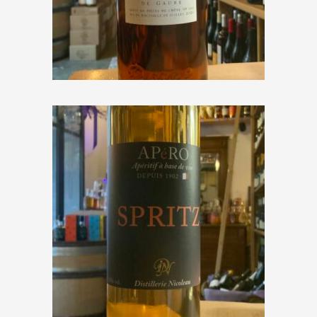
Darroze « Bas-Armagnac » 1971
€
184,00
Distillerie Nicoleau « APéRO
Spritz »
€
25,00