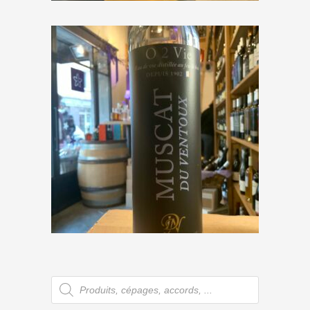
Distillerie Nicoleau « O 2 Vie
Muscat du Ventoux »
€
42,50
Recherche
de
produits